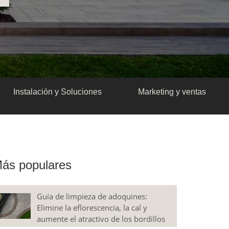
Instalación y Soluciones
Marketing y ventas
ás populares
Guía de limpieza de adoquines:
Elimine la eflorescencia, la cal y
aumente el atractivo de los bordillos