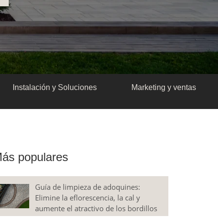
Instalación y Soluciones
Marketing y ventas
ás populares
Guía de limpieza de adoquines:
Elimine la eflorescencia, la cal y
aumente el atractivo de los bordillos