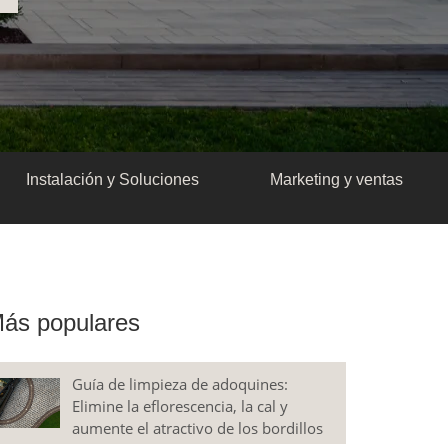
Instalación y Soluciones
Marketing y ventas
ás populares
Guía de limpieza de adoquines:
Elimine la eflorescencia, la cal y
aumente el atractivo de los bordillos