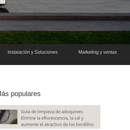
Instalación y Soluciones
Marketing y ventas
ás populares
Guía de limpieza de adoquines:
Elimine la eflorescencia, la cal y
aumente el atractivo de los bordillos