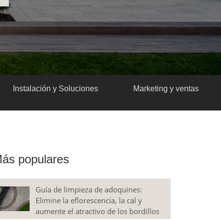
Instalación y Soluciones
Marketing y ventas
ás populares
Guía de limpieza de adoquines:
Elimine la eflorescencia, la cal y
aumente el atractivo de los bordillos