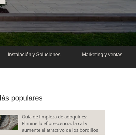
Instalación y Soluciones
Marketing y ventas
ás populares
Guía de limpieza de adoquines:
Elimine la eflorescencia, la cal y
aumente el atractivo de los bordillos