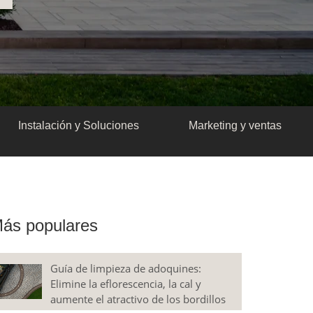
Instalación y Soluciones
Marketing y ventas
ás populares
Guía de limpieza de adoquines:
Elimine la eflorescencia, la cal y
aumente el atractivo de los bordillos