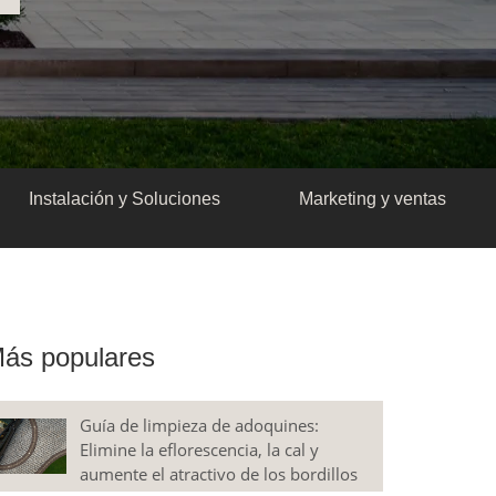
Instalación y Soluciones
Marketing y ventas
ás populares
Guía de limpieza de adoquines:
Elimine la eflorescencia, la cal y
aumente el atractivo de los bordillos