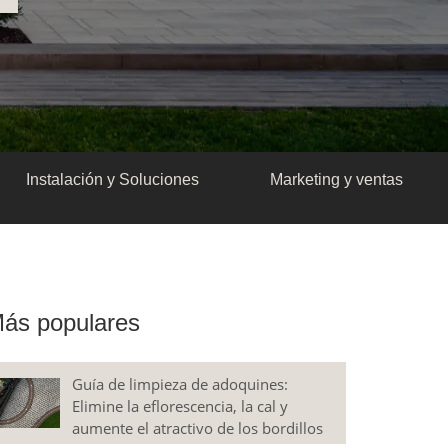
Instalación y Soluciones
Marketing y ventas
ás populares
Guía de limpieza de adoquines:
Elimine la eflorescencia, la cal y
aumente el atractivo de los bordillos