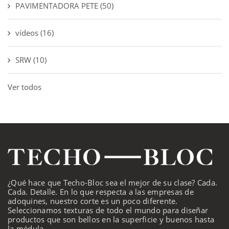
PAVIMENTADORA PETE
(50)
vídeos
(16)
SRW
(10)
Ver todos
¿Qué hace que Techo-Bloc sea el mejor de su clase? Cada.
Cada. Detalle. En lo que respecta a las empresas de
adoquines, nuestro corte es un poco diferente.
Seleccionamos texturas de todo el mundo para diseñar
productos que son bellos en la superficie y buenos hasta
la médula.