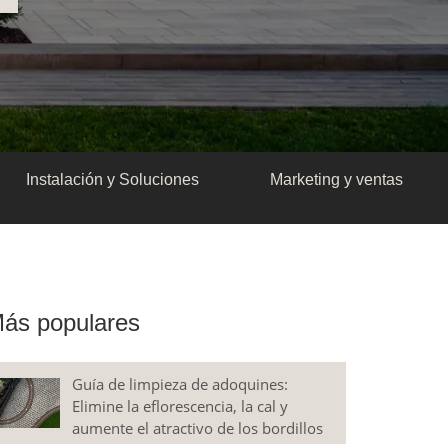
Instalación y Soluciones
Marketing y ventas
ás populares
Guía de limpieza de adoquines:
Elimine la eflorescencia, la cal y
aumente el atractivo de los bordillos